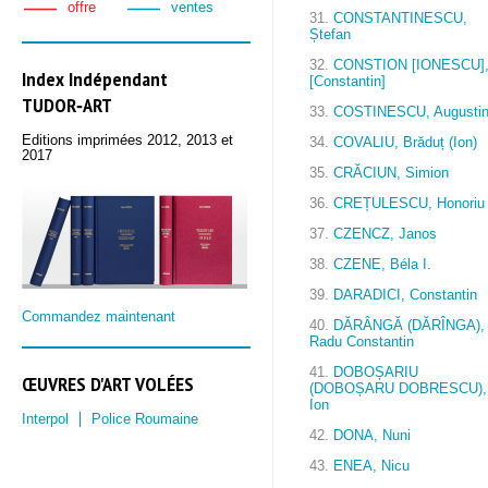
offre
ventes
31.
CONSTANTINESCU,
Ștefan
32.
CONSTION [IONESCU]
Index Indépendant
[Constantin]
TUDOR‑ART
33.
COSTINESCU, Augusti
Editions imprimées 2012, 2013 et
34.
COVALIU, Brăduț (Ion)
2017
35.
CRĂCIUN, Simion
36.
CREȚULESCU, Honoriu
37.
CZENCZ, Janos
38.
CZENE, Béla I.
39.
DARADICI, Constantin
Commandez maintenant
40.
DĂRÂNGĂ (DĂRÎNGA),
Radu Constantin
41.
DOBOȘARIU
ŒUVRES D'ART VOLÉES
(DOBOȘARU DOBRESCU),
Ion
Interpol
Police Roumaine
42.
DONA, Nuni
43.
ENEA, Nicu