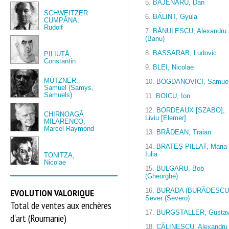
5.
BĂJENARU, Dan
SCHWEITZER
6.
BÁLINT, Gyula
CUMPĂNA,
Rudolf
7.
BĂNULESCU, Alexandru
(Banu)
8.
BASSARAB, Ludovic
PILIUȚĂ,
Constantin
9.
BLEI, Nicolae
MÜTZNER,
10.
BOGDANOVICI, Samue
Samuel (Samys,
Samuels)
11.
BOICU, Ion
12.
BORDEAUX [SZABO],
CHIRNOAGĂ
Liviu [Elemer]
MILARENCO,
Marcel Raymond
13.
BRĂDEAN, Traian
14.
BRATEȘ PILLAT, Maria
Iulia
TONITZA,
Nicolae
15.
BULGARU, Bob
(Gheorghe)
EVOLUTION VALORIQUE
16.
BURADA (BURĂDESCU
Sever (Severo)
Total de ventes aux enchères
17.
BURGSTALLER, Gusta
d'art (Roumanie)
18.
CĂLINESCU, Alexandru