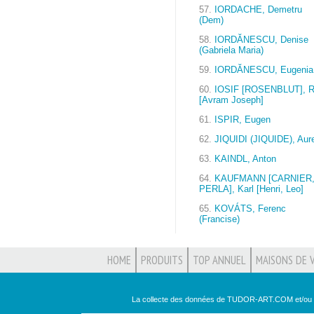
57.
IORDACHE, Demetru
(Dem)
58.
IORDĂNESCU, Denise
(Gabriela Maria)
59.
IORDĂNESCU, Eugenia
60.
IOSIF [ROSENBLUT], R
[Avram Joseph]
61.
ISPIR, Eugen
62.
JIQUIDI (JIQUIDE), Aure
63.
KAINDL, Anton
64.
KAUFMANN [CARNIER
PERLA], Karl [Henri, Leo]
65.
KOVÁTS, Ferenc
(Francise)
HOME
PRODUITS
TOP ANNUEL
MAISONS DE 
La collecte des données de TUDOR-ART.COM et/ou leu