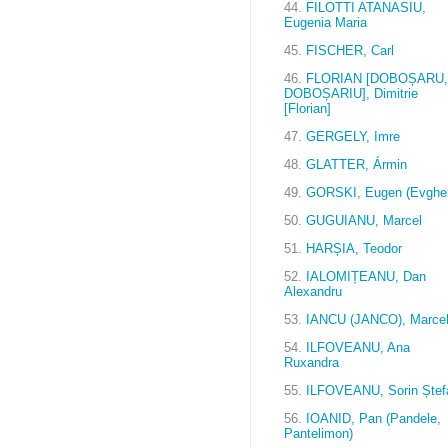
44.
FILOTTI ATANASIU,
Eugenia Maria
45.
FISCHER, Carl
46.
FLORIAN [DOBOȘARU,
DOBOȘARIU], Dimitrie
[Florian]
47.
GERGELY, Imre
48.
GLATTER, Ármin
49.
GORSKI, Eugen (Evghen
50.
GUGUIANU, Marcel
51.
HARȘIA, Teodor
52.
IALOMIȚEANU, Dan
Alexandru
53.
IANCU (JANCO), Marce
54.
ILFOVEANU, Ana
Ruxandra
55.
ILFOVEANU, Sorin Ștef
56.
IOANID, Pan (Pandele,
Pantelimon)