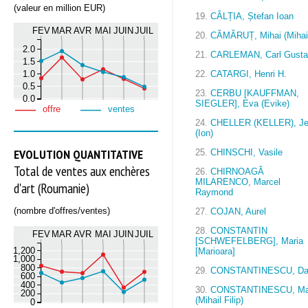
(valeur en million EUR)
19.
CÂLȚIA, Ștefan Ioan
FEV
MAR
AVR
MAI
JUIN
JUIL
20.
CĂMĂRUȚ, Mihai (Mihai
2.0
21.
CARLEMAN, Carl Gusta
1.5
1.0
22.
CATARGI, Henri H.
0.5
23.
CERBU [KAUFFMAN,
0.0
SIEGLER], Eva (Evike)
offre
ventes
24.
CHELLER (KELLER), J
(Ion)
EVOLUTION QUANTITATIVE
25.
CHINSCHI, Vasile
Total de ventes aux enchères
26.
CHIRNOAGĂ
MILARENCO, Marcel
d'art (Roumanie)
Raymond
(nombre d'offres/ventes)
27.
COJAN, Aurel
28.
CONSTANTIN
FEV
MAR
AVR
MAI
JUIN
JUIL
[SCHWEFELBERG], Maria
1,200
[Marioara]
1,000
800
29.
CONSTANTINESCU, D
600
400
30.
CONSTANTINESCU, M
200
(Mihail Filip)
0