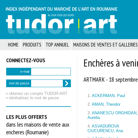
HOME
PRODUITS
TOP ANNUEL
MAISONS DE VENTES ET GALLERIES
CONNECTEZ‑VOUS
Enchères à veni
e-mail
ARTMARK - 18 septembre
mot de passe
• obtenez un compte TUDOR‑ART
1.
ACKERMAN, Paul
• réinitialisez le mot de passe
2.
AMAN, Theodor
3.
ANANESCU ORGHIDAN,
LES PLUS OFFERTS
Aurelia
dans les maisons de vente aux
4.
ASVADUROVA
encheres (Roumanie)
CIUCURENCU, Ana