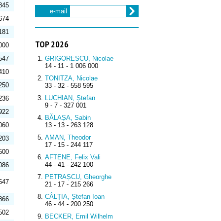
845
e-mail
674
181
TOP 2026
000
547
GRIGORESCU, Nicolae
14 - 11 - 1 006 000
410
TONITZA, Nicolae
250
33 - 32 - 558 595
LUCHIAN, Ștefan
236
9 - 7 - 327 001
922
BĂLAȘA, Sabin
060
13 - 13 - 263 128
AMAN, Theodor
203
17 - 15 - 244 117
500
AFTENE, Felix Vali
44 - 41 - 242 100
086
PETRAȘCU, Gheorghe
547
21 - 17 - 215 266
CÂLȚIA, Ștefan Ioan
866
46 - 44 - 200 250
502
BECKER, Emil Wilhelm