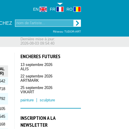
EN
FR
RO
CHEZ
Réseau TUDOR-ART
Dernière mise à jour:
2026-08-03 09:54:40
ENCHERES FUTURES
13 septembre 2026
AL
ALIS
R)
22 septembre 2026
ARTMARK
542
25 septembre 2026
718
VIKART
792
painture
sculpture
105
545
INSCRIPTION A LA
NEWSLETTER
168