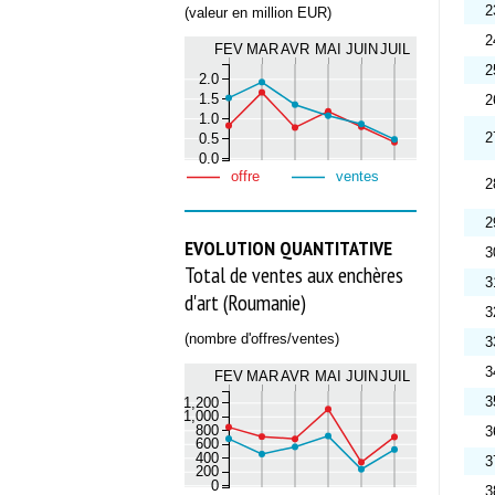
2
(valeur en million EUR)
2
FEV
MAR
AVR
MAI
JUIN
JUIL
2
2.0
1.5
2
1.0
2
0.5
0.0
offre
ventes
2
2
EVOLUTION QUANTITATIVE
3
Total de ventes aux enchères
3
d'art (Roumanie)
3
(nombre d'offres/ventes)
3
3
FEV
MAR
AVR
MAI
JUIN
JUIL
3
1,200
1,000
800
3
600
400
3
200
0
3