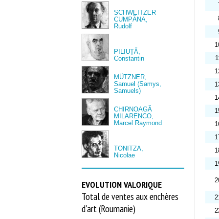
SCHWEITZER
CUMPĂNA,
Rudolf
1
PILIUȚĂ,
1
Constantin
1
MÜTZNER,
Samuel (Samys,
1
Samuels)
1
CHIRNOAGĂ
1
MILARENCO,
Marcel Raymond
1
1
TONITZA,
1
Nicolae
1
2
EVOLUTION VALORIQUE
Total de ventes aux enchères
2
d'art (Roumanie)
2