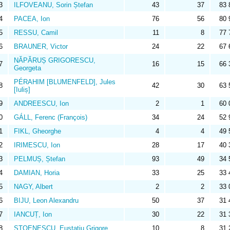
3
ILFOVEANU, Sorin Ștefan
43
37
83 
4
PACEA, Ion
76
56
80 
5
RESSU, Camil
11
8
77 
6
BRAUNER, Victor
24
22
67 
NĂPĂRUȘ GRIGORESCU,
7
16
15
66 
Georgeta
PÉRAHIM [BLUMENFELD], Jules
8
42
30
63 
[Iuliș]
9
ANDREESCU, Ion
2
1
60 
0
GÁLL, Ferenc (François)
34
24
52 
1
FIKL, Gheorghe
4
4
49 
2
IRIMESCU, Ion
28
17
40 
3
PELMUȘ, Ștefan
93
49
34 
4
DAMIAN, Horia
33
25
33 
5
NAGY, Albert
2
2
33 
6
BIJU, Leon Alexandru
50
37
31 
7
IANCUȚ, Ion
30
22
31 
8
STOENESCU, Eustațiu Grigore
10
8
31 