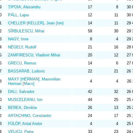
9
ȚIPOIA, Alexandru
17
8
30 
0
PÁLL, Lajos
12
11
30 
1
CHELLER (KELLER), Jean (Ion)
14
11
29 
2
SÎRBULESCU, Mihai
59
30
29 
3
NAGY, Imre
8
4
29 
4
NÉGELY, Rudolf
21
16
28 
5
ZAMFIRESCU, Vladimir Mihai
20
12
27 
6
GRECU, Remus
14
6
27 
7
BASSARAB, Ludovic
22
21
26 
MAXY [HERMAN], Maximilian
8
4
4
26 
Herman [Macs]
9
DALI, Salvador
42
32
26 
0
MUSCELEANU, Ion
44
25
25 
1
BEREA, Dimitrie
26
13
25 
2
ARTACHINO, Constantin
24
17
25 
3
FÜLÖP, Antal Andor
4
4
25 
4
VELICU, Petre
33
23
24 