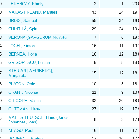
9
FERENCZY, Károly
2
1
20 
0
MĂNĂSTIREANU, Manuell
43
24
19 
1
BRISS, Samuel
55
34
19 
2
CHINTILĂ, Spiru
29
24
19 
3
VERONA (GARGUROMIN), Artur
7
6
19 
4
LOGHI, Kimon
16
11
19 
5
BERNEA, Horia
16
12
18 
6
GRIGORESCU, Lucian
9
5
18 
STERIAN [WEINBERG],
7
15
12
18 
Margareta
8
PLATON, Obie
10
3
18 
9
GRANT, Nicolae
11
9
18 
0
GRIGORE, Vasile
32
20
18 
1
GUTTMAN, Harry
27
19
17 
MATTIS TEUTSCH, Hans (János,
2
8
3
17 
Johannes, Ioan)
3
NEAGU, Paul
16
11
17 
4
POPESCU, Ștefan
17
10
17 