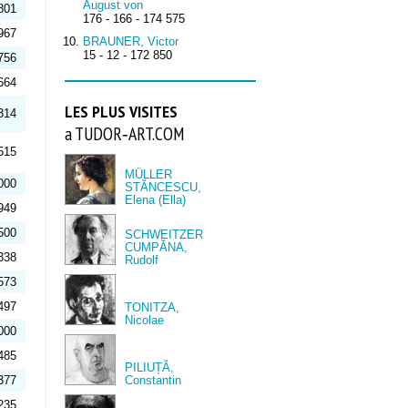
August von
801
176 - 166 - 174 575
967
BRAUNER, Victor
15 - 12 - 172 850
756
664
LES PLUS VISITES
314
a TUDOR‑ART.COM
515
MÜLLER
000
STĂNCESCU,
Elena (Ella)
949
500
SCHWEITZER
CUMPĂNA,
338
Rudolf
573
497
TONITZA,
Nicolae
000
485
PILIUȚĂ,
377
Constantin
235