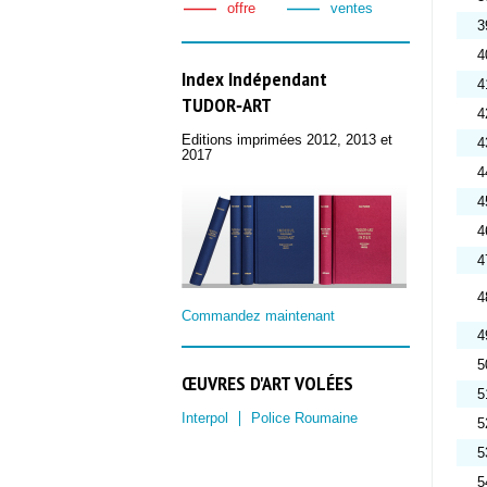
offre
ventes
3
4
Index Indépendant
4
TUDOR‑ART
4
Editions imprimées 2012, 2013 et
4
2017
4
4
4
4
4
Commandez maintenant
4
5
ŒUVRES D'ART VOLÉES
5
Interpol
Police Roumaine
5
5
5