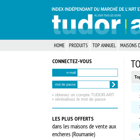
HOME
PRODUITS
TOP ANNUEL
MAISONS D
CONNECTEZ‑VOUS
TO
e-mail
To
mot de passe
• obtenez un compte TUDOR‑ART
• réinitialisez le mot de passe
LES PLUS OFFERTS
dans les maisons de vente aux
encheres (Roumanie)