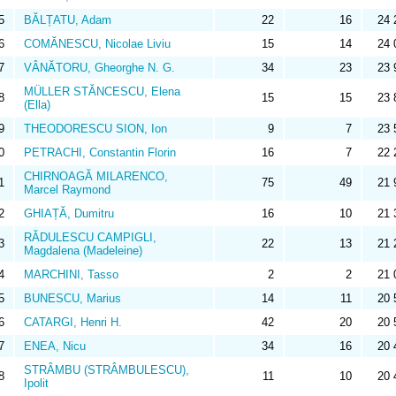
5
BĂLȚATU, Adam
22
16
24 
6
COMĂNESCU, Nicolae Liviu
15
14
24 
7
VÂNĂTORU, Gheorghe N. G.
34
23
23 
MÜLLER STĂNCESCU, Elena
8
15
15
23 
(Ella)
9
THEODORESCU SION, Ion
9
7
23 
0
PETRACHI, Constantin Florin
16
7
22 
CHIRNOAGĂ MILARENCO,
1
75
49
21 
Marcel Raymond
2
GHIAȚĂ, Dumitru
16
10
21 
RĂDULESCU CAMPIGLI,
3
22
13
21 
Magdalena (Madeleine)
4
MARCHINI, Tasso
2
2
21 
5
BUNESCU, Marius
14
11
20 
6
CATARGI, Henri H.
42
20
20 
7
ENEA, Nicu
34
16
20 
STRÂMBU (STRÂMBULESCU),
8
11
10
20 
Ipolit