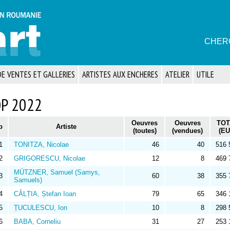
CHER
E VENTES ET GALLERIES
ARTISTES AUX ENCHERES
ATELIER
UTILE
P 2022
Oeuvres
Oeuvres
TOT
p
Artiste
(toutes)
(vendues)
(EU
1
TONITZA, Nicolae
46
40
516 
2
GRIGORESCU, Nicolae
12
8
469 
MÜTZNER, Samuel (Samys,
3
60
38
355 
Samuels)
4
CÂLȚIA, Ștefan Ioan
79
65
346 
5
ȚUCULESCU, Ion
10
8
298 
6
BABA, Corneliu
31
27
253 