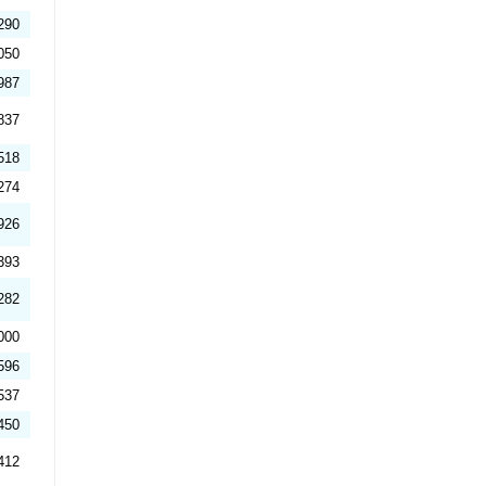
290
050
987
837
518
274
926
393
282
000
596
537
450
412