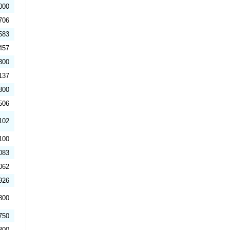
000
706
583
457
300
137
800
506
102
100
083
062
926
800
750
300