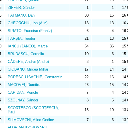
5
ZIFFER, Sándor
1
1
17 
6
HATMANU, Dan
30
16
16 
7
GHEORGHIU, Ion (Alin)
18
13
16 
8
ȘIRATO, Francisc (Frantz)
6
4
16 
9
HARȘIA, Teodor
21
13
15 
0
IANCU (JANCO), Marcel
54
36
15 
1
BRUDAȘCU, Corneliu
10
6
15 
2
CĂDERE, Andrei (Andre)
3
1
15 
3
CIOBANU, Mircea Mihai
17
14
14 
4
POPESCU ISACHIE, Constantin
22
16
14 
5
MACOVEI, Dumitru
26
15
14 
6
CAPIDAN, Pericle
7
4
14 
7
SZOLNAY, Sándor
8
5
14 
SCORTESCO (SCORȚESCU),
8
15
10
13 
Paul
9
SLIMOVSCHI, Alina Ondine
7
6
13 
FLORIAN [DOBOȘARU,