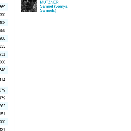
MÜTZNER,
Samuel (Samys,
869
Samuels)
090
408
359
200
833
931
000
748
114
079
479
262
151
000
431