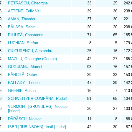
7
PETRAȘCU, Gheorghe
33
25
242 
8
AFTENE, Felix Vali
39
36
238 
9
AMAN, Theodor
37
30
221 
0
BĂLAȘA, Sabin
20
20
208 
1
PILIUȚĂ, Constantin
71
65
185 
2
LUCHIAN, Ștefan
8
5
179 
3
CIUCURENCU, Alexandru
25
16
172 
4
MAZILU, Gheorghe (George)
42
27
165 
5
GUGUIANU, Marcel
93
76
157 
6
BĂNCILĂ, Octav
39
33
153 
7
PALLADY, Theodor
47
39
142 
8
GHENIE, Adrian
16
7
113 
9
SCHWEITZER CUMPĂNA, Rudolf
81
65
104 
VERMONT [GRUNBERG], Nicolae
0
30
27
103 
[Isidor]
1
DĂRĂSCU, Nicolae
11
8
88 
2
ISER [RUBINSOHN], Iosif [Isidor]
42
30
87 