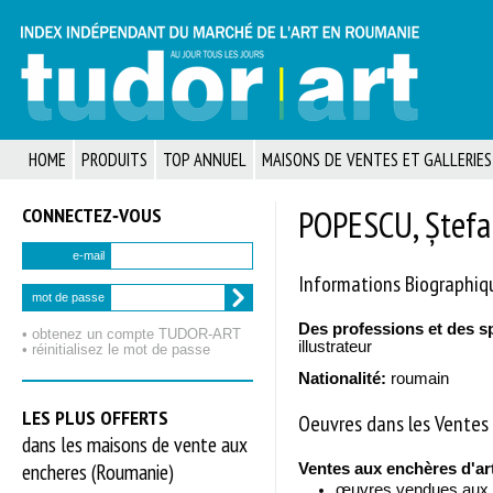
HOME
PRODUITS
TOP ANNUEL
MAISONS DE VENTES ET GALLERIES
CONNECTEZ‑VOUS
POPESCU, Ștefa
e-mail
Informations Biographiq
mot de passe
Des professions et des s
• obtenez un compte TUDOR‑ART
illustrateur
• réinitialisez le mot de passe
Nationalité:
roumain
LES PLUS OFFERTS
Oeuvres dans les Ventes 
dans les maisons de vente aux
encheres (Roumanie)
Ventes aux enchères d'ar
œuvres vendues aux