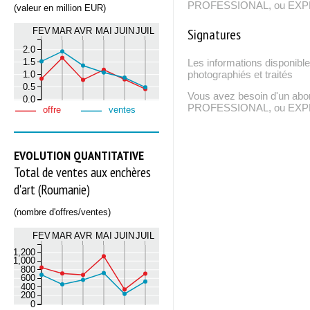
PROFESSIONAL, ou EXPERT
(valeur en million EUR)
Signatures
FEV
MAR
AVR
MAI
JUIN
JUIL
2.0
1.5
Les informations disponible
1.0
photographiés et traités
0.5
Vous avez besoin d'un ab
0.0
PROFESSIONAL, ou EXPERT
offre
ventes
EVOLUTION QUANTITATIVE
Total de ventes aux enchères
d'art (Roumanie)
(nombre d'offres/ventes)
FEV
MAR
AVR
MAI
JUIN
JUIL
1,200
1,000
800
600
400
200
0