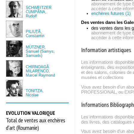
abonnement de typ
SCHWEITZER
accéder à cette inform
CUMPĂNA,
enchères futures (1)
Rudolf
Des ventes dans les Gale
des ventes dans les g
PILIUȚĂ,
abonnement de typ
Constantin
accéder à cette inform
MÜTZNER,
Information artistiques
Samuel (Samys,
Samuels)
Les informations disponible
CHIRNOAGĂ
enseignants, des expositio
MILARENCO,
et des salons, colonies de c
Marcel Raymond
musées et collections
Vous avez besoin d'un ab
TONITZA,
PROFESSIONAL, ou EXPERT
Nicolae
Informations Bibliograp
EVOLUTION VALORIQUE
Les informations disponibl
Total de ventes aux enchères
des livres, des catalogues 
d'art (Roumanie)
Vous avez besoin d'un ab