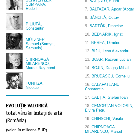
SCHWEITZER
6.
BĂLȚATU, Adam
CUMPĂNA,
Rudolf
7.
BALTAZAR, Apcar (Abgar
8.
BĂNCILĂ, Octav
PILIUȚĂ,
9.
BARTÓK, Francisc
Constantin
10.
BEDNARIK, Ignat
MÜTZNER,
11.
BEREA, Dimitrie
Samuel (Samys,
Samuels)
12.
BIJU, Leon Alexandru
CHIRNOAGĂ
13.
BOAR, Răzvan Lucian
MILARENCO,
Marcel Raymond
14.
BOJIN, Dragoș Mihail
15.
BRUDAȘCU, Corneliu
TONITZA,
16.
CALAFATEANU,
Nicolae
Constantin
17.
CÂLȚIA, Ștefan Ioan
EVOLUȚIE VALORICĂ
18.
CEMORȚAN VOLOȘIN,
Elvira Petru
total vânzări licitații de artă
(România)
19.
CHINSCHI, Vasile
20.
CHIRNOAGĂ
(valori în milioane EUR)
MILARENCO, Marcel