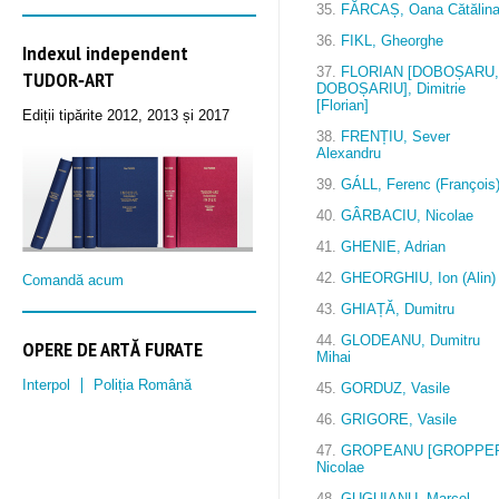
35.
FĂRCAȘ, Oana Cătălin
36.
FIKL, Gheorghe
Indexul independent
37.
FLORIAN [DOBOȘARU,
TUDOR‑ART
DOBOȘARIU], Dimitrie
[Florian]
Ediții tipărite 2012, 2013 și 2017
38.
FRENȚIU, Sever
Alexandru
39.
GÁLL, Ferenc (François
40.
GÂRBACIU, Nicolae
41.
GHENIE, Adrian
42.
GHEORGHIU, Ion (Alin)
Comandă acum
43.
GHIAȚĂ, Dumitru
44.
GLODEANU, Dumitru
OPERE DE ARTĂ FURATE
Mihai
Interpol
Poliția Română
45.
GORDUZ, Vasile
46.
GRIGORE, Vasile
47.
GROPEANU [GROPPER
Nicolae
48.
GUGUIANU, Marcel