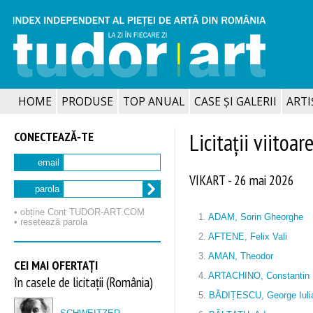
HOME
PRODUSE
TOP ANUAL
CASE ȘI GALERII
ARTIȘ
CONECTEAZĂ‑TE
Licitații viitoar
email
VIKART - 26 mai 2026
parola
• obține Cont TUDOR‑ART.COM
1.
ADAM, Sorin Gheorghe
• resetează parola
2.
AFTENE, Felix Vali
3.
AMAN, Theodor
CEI MAI OFERTAȚI
4.
ARTACHINO, Constantin
în casele de licitații (România)
5.
BĂDIȚESCU, George Iuli