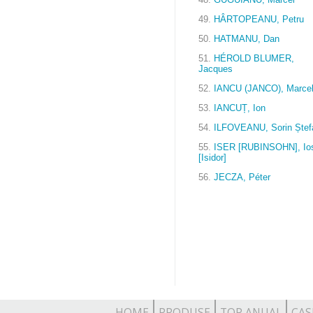
49.
HÂRTOPEANU, Petru
50.
HATMANU, Dan
51.
HÉROLD BLUMER,
Jacques
52.
IANCU (JANCO), Marce
53.
IANCUȚ, Ion
54.
ILFOVEANU, Sorin Ștef
55.
ISER [RUBINSOHN], Ios
[Isidor]
56.
JECZA, Péter
HOME
PRODUSE
TOP ANUAL
CAS