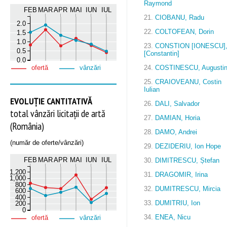
Raymond
FEB
MAR
APR
MAI
IUN
IUL
21.
CIOBANU, Radu
2.0
22.
COLTOFEAN, Dorin
1.5
1.0
23.
CONSTION [IONESCU]
0.5
[Constantin]
0.0
24.
COSTINESCU, Augusti
ofertă
vânzări
25.
CRAIOVEANU, Costin
Iulian
EVOLUȚIE CANTITATIVĂ
26.
DALI, Salvador
total vânzări licitații de artă
27.
DAMIAN, Horia
(România)
28.
DAMO, Andrei
(număr de oferte/vânzări)
29.
DEZIDERIU, Ion Hope
FEB
MAR
APR
MAI
IUN
IUL
30.
DIMITRESCU, Ștefan
1,200
31.
DRAGOMIR, Irina
1,000
800
32.
DUMITRESCU, Mircia
600
400
33.
DUMITRIU, Ion
200
0
34.
ENEA, Nicu
ofertă
vânzări