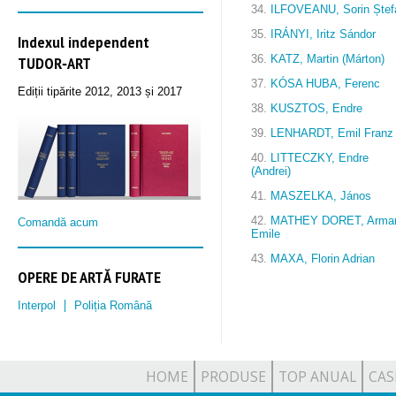
34.
ILFOVEANU, Sorin Ștef
35.
IRÁNYI, Iritz Sándor
Indexul independent
TUDOR‑ART
36.
KATZ, Martin (Márton)
37.
KÓSA HUBA, Ferenc
Ediții tipărite 2012, 2013 și 2017
38.
KUSZTOS, Endre
39.
LENHARDT, Emil Franz
40.
LITTECZKY, Endre
(Andrei)
41.
MASZELKA, János
42.
MATHEY DORET, Arma
Comandă acum
Emile
43.
MAXA, Florin Adrian
OPERE DE ARTĂ FURATE
Interpol
Poliția Română
HOME
PRODUSE
TOP ANUAL
CAS