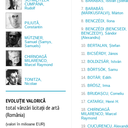
SCHWEITZER
6.
BARABÁS, István (Ștefa
CUMPĂNA,
Rudolf
7.
BARABÁS
(MÁRKUSFALVI), Márton
8.
BENCZÉDI, Ilona
PILIUȚĂ,
Constantin
9.
BENCZÉDI (BENCSEDI,
BENCZEDY), Sándor
(Alexandru)
MÜTZNER,
Samuel (Samys,
10.
BERTALAN, Ștefan
Samuels)
11.
BICSÉRDY, János
CHIRNOAGĂ
MILARENCO,
12.
BOLDIZSÁR, István
Marcel Raymond
13.
BÖRTSÖK, Samu
14.
BOTÁR, Edith
TONITZA,
Nicolae
15.
BRÓSZ, Irma
16.
BRUDAȘCU, Corneliu
EVOLUȚIE VALORICĂ
17.
CATARGI, Henri H.
total vânzări licitații de artă
18.
CHIRNOAGĂ
(România)
MILARENCO, Marcel
Raymond
(valori în milioane EUR)
19.
CIUCURENCU, Alexand