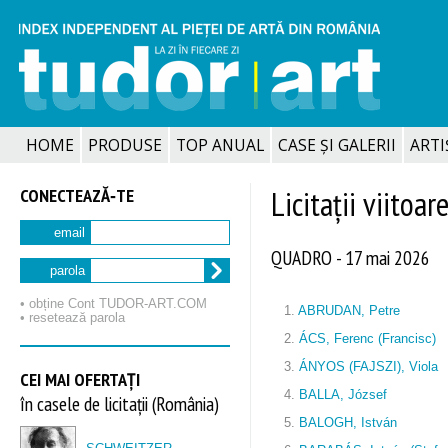
HOME
PRODUSE
TOP ANUAL
CASE ȘI GALERII
ARTIȘ
CONECTEAZĂ‑TE
Licitații viitoar
email
QUADRO - 17 mai 2026
parola
• obține Cont TUDOR‑ART.COM
1.
ABRUDAN, Petre
• resetează parola
2.
ÁCS, Ferenc (Francisc)
3.
ÁNYOS (FAJSZI), Viola
CEI MAI OFERTAȚI
4.
BALLA, József
în casele de licitații (România)
5.
BALOGH, István