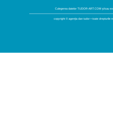
Culegerea datelor TUDOR-ART.COM și/sau expu
copyright © agenția dan tudor • toate drepturil