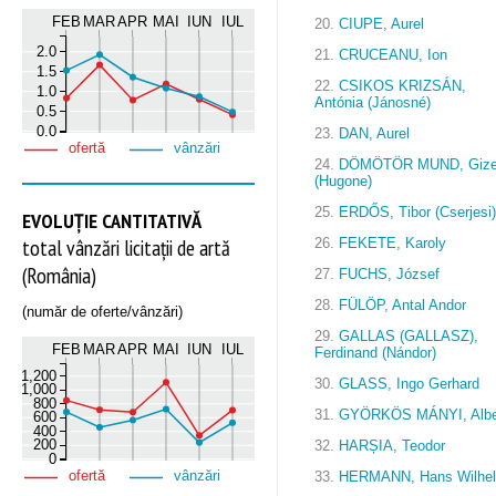
FEB
MAR
APR
MAI
IUN
IUL
20.
CIUPE, Aurel
2.0
21.
CRUCEANU, Ion
1.5
22.
CSIKOS KRIZSÁN,
1.0
Antónia (Jánosné)
0.5
0.0
23.
DAN, Aurel
ofertă
vânzări
24.
DÖMÖTÖR MUND, Gize
(Hugone)
25.
ERDŐS, Tibor (Cserjesi)
EVOLUȚIE CANTITATIVĂ
total vânzări licitații de artă
26.
FEKETE, Karoly
(România)
27.
FUCHS, József
28.
FÜLÖP, Antal Andor
(număr de oferte/vânzări)
29.
GALLAS (GALLASZ),
FEB
MAR
APR
MAI
IUN
IUL
Ferdinand (Nándor)
1,200
30.
GLASS, Ingo Gerhard
1,000
800
31.
GYÖRKÖS MÁNYI, Albe
600
400
200
32.
HARȘIA, Teodor
0
ofertă
vânzări
33.
HERMANN, Hans Wilhe