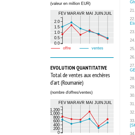
Gh
(valeur en million EUR)
21
FEV
MAR
AVR
MAI
JUIN
JUIL
22
2.0
El
1.5
23
1.0
0.5
24
0.0
offre
ventes
25
26
27
EVOLUTION QUANTITATIVE
GE
Total de ventes aux enchères
28
d'art (Roumanie)
29
(nombre d'offres/ventes)
30
FEV
MAR
AVR
MAI
JUIN
JUIL
31
1,200
32
1,000
800
33
600
400
[S
200
0
34