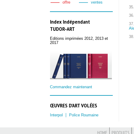
offre
ventes
35
36
Index Indépendant
37
TUDOR‑ART
Al
38
Editions imprimées 2012, 2013 et
2017
Commandez maintenant
ŒUVRES D'ART VOLÉES
Interpol
Police Roumaine
HOME
PRODUITS