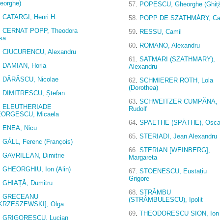
eorghe)
57
.
POPESCU, Gheorghe (Ghiț
.
CATARGI, Henri H.
58
.
POPP DE SZATHMÁRY, Ca
.
CERNAT POPP, Theodora
59
.
RESSU, Camil
isa
60
.
ROMANO, Alexandru
.
CIUCURENCU, Alexandru
61
.
SATMARI (SZATHMARY),
.
DAMIAN, Horia
Alexandru
.
DĂRĂSCU, Nicolae
62
.
SCHMIERER ROTH, Lola
(Dorothea)
.
DIMITRESCU, Ștefan
63
.
SCHWEITZER CUMPĂNA,
.
ELEUTHERIADE
Rudolf
ORGESCU, Micaela
64
.
SPAETHE (SPÄTHE), Osca
.
ENEA, Nicu
65
.
STERIADI, Jean Alexandru
.
GÁLL, Ferenc (François)
66
.
STERIAN [WEINBERG],
.
GAVRILEAN, Dimitrie
Margareta
.
GHEORGHIU, Ion (Alin)
67
.
STOENESCU, Eustațiu
Grigore
.
GHIAȚĂ, Dumitru
68
.
STRÂMBU
.
GRECEANU
(STRÂMBULESCU), Ipolit
KRZESZEWSKI], Olga
69
.
THEODORESCU SION, Ion
.
GRIGORESCU, Lucian