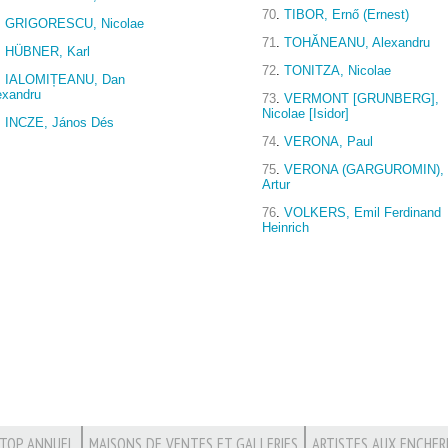
70
.
TIBOR, Ernő (Ernest)
.
GRIGORESCU, Nicolae
71
.
TOHĂNEANU, Alexandru
.
HÜBNER, Karl
72
.
TONITZA, Nicolae
.
IALOMIȚEANU, Dan
exandru
73
.
VERMONT [GRUNBERG],
Nicolae [Isidor]
.
INCZE, János Dés
74
.
VERONA, Paul
75
.
VERONA (GARGUROMIN),
Artur
76
.
VOLKERS, Emil Ferdinand
Heinrich
TOP ANNUEL
MAISONS DE VENTES ET GALLERIES
ARTISTES AUX ENCHER