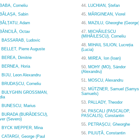
BABA, Corneliu
44
.
LUCHIAN, Ștefan
BĂLAȘA, Sabin
45
.
MĂRGINEAN, Viorel
BĂLȚATU, Adam
46
.
MAZILU, Gheorghe (George
BĂNCILĂ, Octav
47
.
MICHĂILESCU
(MIHĂILESCU), Corneliu
.
BASSARAB, Ludovic
48
.
MIHAIL SILION, Lucreția
BELLET, Pierre Auguste
(Lucia)
.
BEREA, Dimitrie
49
.
MIREA, Ion (Ioan)
.
BERNEA, Horia
50
.
MOHY (MO), Sándor
(Alexandru)
.
BIJU, Leon Alexandru
51
.
MOSCU, Alexandru
.
BRUDAȘCU, Corneliu
52
.
MÜTZNER, Samuel (Samys
.
BULYGHIN GROSSMAN,
Samuels)
dia
53
.
PALLADY, Theodor
.
BUNESCU, Marius
54
.
PASCALI (PASCALOP,
.
BURADA (BURĂDESCU),
PASCALIS), Constantin
ver (Severo)
55
.
PETRAȘCU, Gheorghe
.
BYCK WEPPER, Mina
56
.
PILIUȚĂ, Constantin
.
CATARGI, George (Paul