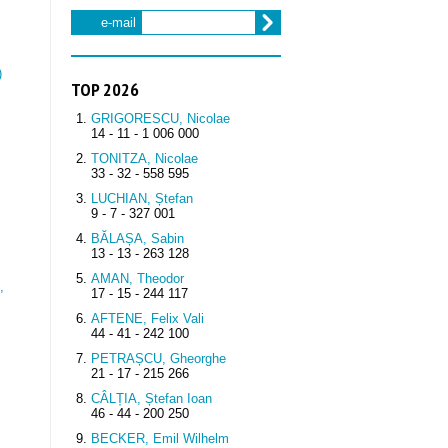
e-mail
)
TOP 2026
GRIGORESCU, Nicolae
14 - 11 - 1 006 000
TONITZA, Nicolae
33 - 32 - 558 595
LUCHIAN, Ștefan
9 - 7 - 327 001
BĂLAȘA, Sabin
13 - 13 - 263 128
AMAN, Theodor
,
17 - 15 - 244 117
AFTENE, Felix Vali
44 - 41 - 242 100
PETRAȘCU, Gheorghe
21 - 17 - 215 266
CÂLȚIA, Ștefan Ioan
46 - 44 - 200 250
BECKER, Emil Wilhelm