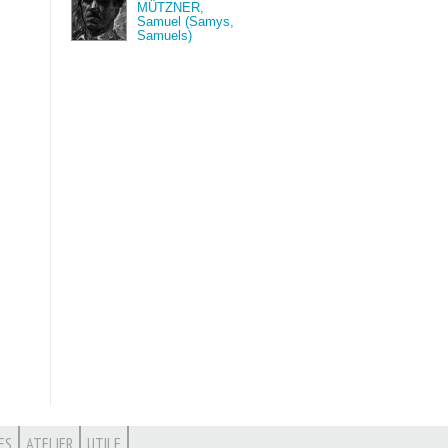
MÜTZNER,
Samuel (Samys,
Samuels)
ES
ATELIER
UTILE