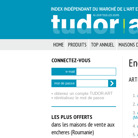
HOME
PRODUITS
TOP ANNUEL
MAISONS D
CONNECTEZ‑VOUS
En
e-mail
ART
mot de passe
• obtenez un compte TUDOR‑ART
1.
• réinitialisez le mot de passe
2.
3.
LES PLUS OFFERTS
(M
dans les maisons de vente aux
4.
encheres (Roumanie)
5.