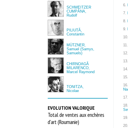
6.
SCHWEITZER
CUMPĂNA,
7.
Rudolf
8.
9.
PILIUȚĂ,
Constantin
10
MÜTZNER,
11.
Samuel (Samys,
Samuels)
12
13
CHIRNOAGĂ
MILARENCO,
14
Marcel Raymond
15
16
TONITZA,
Na
Nicolae
17
18
EVOLUTION VALORIQUE
Se
Total de ventes aux enchères
19
d'art (Roumanie)
20