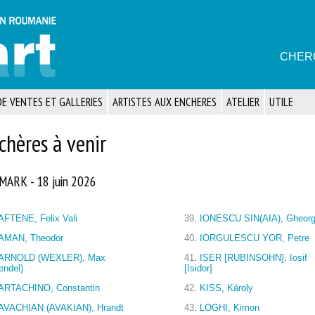
CHER
E VENTES ET GALLERIES
ARTISTES AUX ENCHERES
ATELIER
UTILE
chères à venir
MARK - 18 juin 2026
AFTENE, Felix Vali
39
.
IONESCU SIN(AIA), Gheor
AMAN, Theodor
40
.
IORGULESCU YOR, Petre
ARNOLD (WEXLER), Max
41
.
ISER [RUBINSOHN], Iosif
endel)
[Isidor]
ARTACHINO, Constantin
42
.
KISS, Károly
AVACHIAN (AVAKIAN), Hrandt
43
.
LOGHI, Kimon