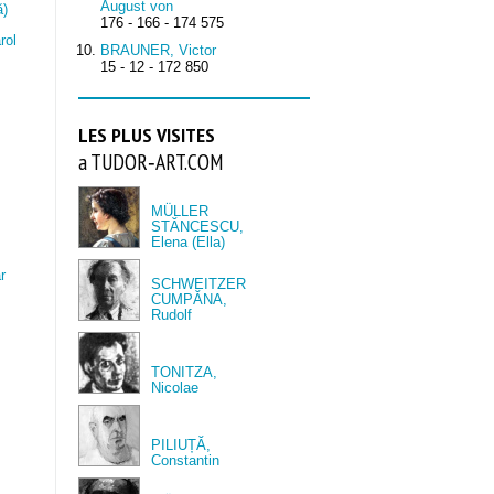
August von
ă)
176 - 166 - 174 575
rol
BRAUNER, Victor
15 - 12 - 172 850
LES PLUS VISITES
a TUDOR‑ART.COM
MÜLLER
STĂNCESCU,
Elena (Ella)
r
SCHWEITZER
CUMPĂNA,
Rudolf
TONITZA,
Nicolae
PILIUȚĂ,
Constantin