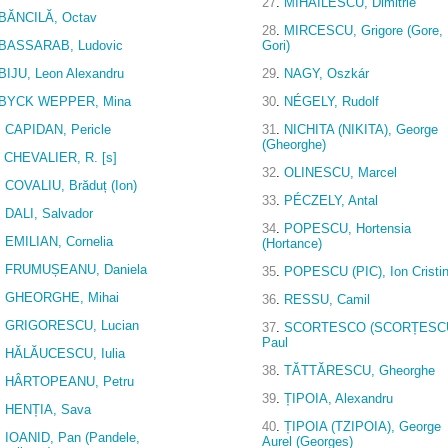
27
.
MIHĂILESCU, Dimitrie
BĂNCILĂ, Octav
28
.
MIRCESCU, Grigore (Gore,
BASSARAB, Ludovic
Gori)
BIJU, Leon Alexandru
29
.
NAGY, Oszkár
BYCK WEPPER, Mina
30
.
NÉGELY, Rudolf
.
CAPIDAN, Pericle
31
.
NICHITA (NIKITA), George
(Gheorghe)
CHEVALIER, R. [s]
32
.
OLINESCU, Marcel
.
COVALIU, Brăduț (Ion)
33
.
PÉCZELY, Antal
.
DALI, Salvador
34
.
POPESCU, Hortensia
.
EMILIAN, Cornelia
(Hortance)
.
FRUMUȘEANU, Daniela
35
.
POPESCU (PIC), Ion Cristi
.
GHEORGHE, Mihai
36
.
RESSU, Camil
.
GRIGORESCU, Lucian
37
.
SCORTESCO (SCORȚESCU
Paul
.
HĂLĂUCESCU, Iulia
38
.
TĂTTĂRESCU, Gheorghe
.
HÂRTOPEANU, Petru
39
.
ȚIPOIA, Alexandru
.
HENȚIA, Sava
40
.
ȚIPOIA (TZIPOIA), George
.
IOANID, Pan (Pandele,
Aurel (Georges)