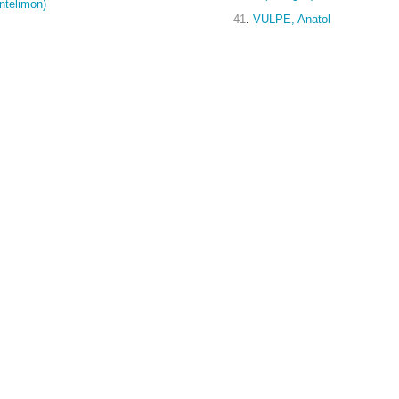
ntelimon)
41
.
VULPE, Anatol