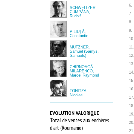
6.
SCHWEITZER
CUMPĂNA,
7.
Rudolf
8.
9.
PILIUȚĂ,
Constantin
10
MÜTZNER,
11.
Samuel (Samys,
Samuels)
12
13
CHIRNOAGĂ
MILARENCO,
14
Marcel Raymond
15
16
TONITZA,
Nicolae
17
18
EVOLUTION VALORIQUE
19
Total de ventes aux enchères
20
d'art (Roumanie)
21