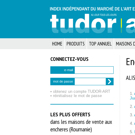
HOME
PRODUITS
TOP ANNUEL
MAISONS D
CONNECTEZ‑VOUS
En
e-mail
ALI
mot de passe
• obtenez un compte TUDOR‑ART
1.
• réinitialisez le mot de passe
Ju
2.
LES PLUS OFFERTS
3.
dans les maisons de vente aux
4.
encheres (Roumanie)
5.