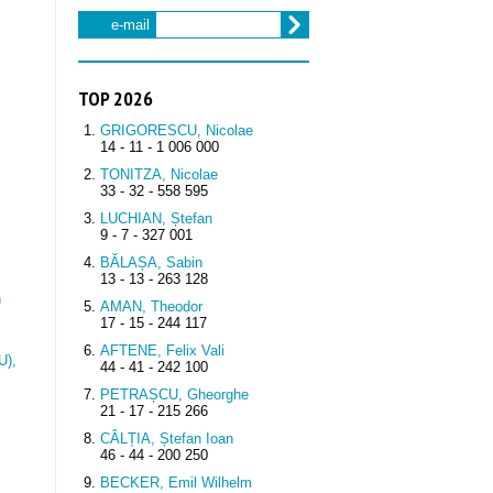
e-mail
TOP 2026
GRIGORESCU, Nicolae
14 - 11 - 1 006 000
TONITZA, Nicolae
33 - 32 - 558 595
LUCHIAN, Ștefan
9 - 7 - 327 001
BĂLAȘA, Sabin
13 - 13 - 263 128
n
AMAN, Theodor
17 - 15 - 244 117
AFTENE, Felix Vali
),
44 - 41 - 242 100
PETRAȘCU, Gheorghe
21 - 17 - 215 266
CÂLȚIA, Ștefan Ioan
46 - 44 - 200 250
BECKER, Emil Wilhelm