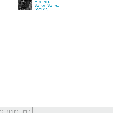
MÜTZNER,
Samuel (Samys,
Samuels)
ES
ATELIER
UTILE