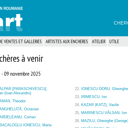
CHER
E VENTES ET GALLERIES
ARTISTES AUX ENCHERES
ATELIER
UTILE
chères à venir
S - 09 novembre 2025
ALPAR [PARASCHIVESCU],
22
.
IONESCU DORU, Gheorgh
an (Ioan Alexandru)
23
.
IRIMESCU, Ion
AMAN, Theodor
24
.
KAZAR (KATZ), Vasile
ANGHELUȚĂ, Octavian
25
.
MARINESCU VÂLSAN, Ion
ARDELEANU, Coman
26
.
MAZILU, Gheorghe (George
BACALOGLU IONESCU, Maria