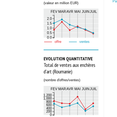
Pa
(valeur en million EUR)
FEV
MAR
AVR
MAI
JUIN
JUIL
2.0
1.5
1.0
0.5
0.0
offre
ventes
EVOLUTION QUANTITATIVE
Total de ventes aux enchères
d'art (Roumanie)
(nombre d'offres/ventes)
FEV
MAR
AVR
MAI
JUIN
JUIL
1,200
1,000
800
600
400
200
0