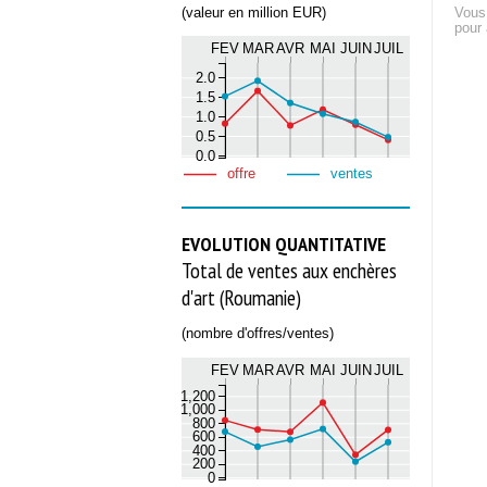
(valeur en million EUR)
Vous
pour 
FEV
MAR
AVR
MAI
JUIN
JUIL
2.0
1.5
1.0
0.5
0.0
offre
ventes
EVOLUTION QUANTITATIVE
Total de ventes aux enchères
d'art (Roumanie)
(nombre d'offres/ventes)
FEV
MAR
AVR
MAI
JUIN
JUIL
1,200
1,000
800
600
400
200
0