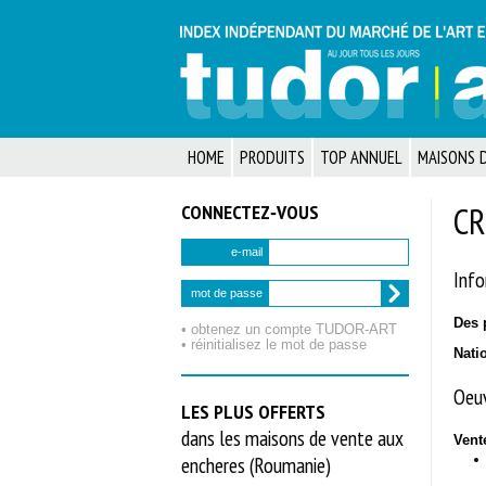
HOME
PRODUITS
TOP ANNUEL
MAISONS D
CONNECTEZ‑VOUS
CR
e-mail
Info
mot de passe
Des 
• obtenez un compte TUDOR‑ART
• réinitialisez le mot de passe
Nati
Oeuv
LES PLUS OFFERTS
dans les maisons de vente aux
Vent
encheres (Roumanie)