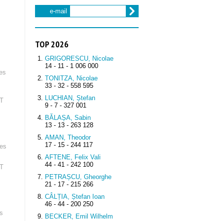
e-mail
TOP 2026
GRIGORESCU, Nicolae
14 - 11 - 1 006 000
des
TONITZA, Nicolae
33 - 32 - 558 595
LUCHIAN, Ștefan
RT
9 - 7 - 327 001
BĂLAȘA, Sabin
13 - 13 - 263 128
AMAN, Theodor
17 - 15 - 244 117
des
AFTENE, Felix Vali
44 - 41 - 242 100
RT
PETRAȘCU, Gheorghe
21 - 17 - 215 266
CÂLȚIA, Ștefan Ioan
46 - 44 - 200 250
és
BECKER, Emil Wilhelm