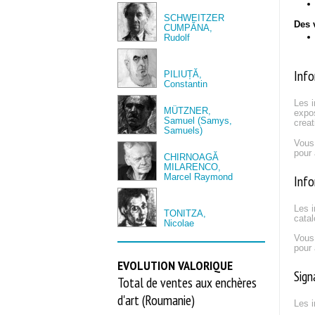
SCHWEITZER
Des 
CUMPĂNA,
Rudolf
Info
PILIUȚĂ,
Constantin
Les i
MÜTZNER,
expos
Samuel (Samys,
creat
Samuels)
Vous
pour 
CHIRNOAGĂ
MILARENCO,
Marcel Raymond
Info
Les i
TONITZA,
catal
Nicolae
Vous
pour 
EVOLUTION VALORIQUE
Sign
Total de ventes aux enchères
d'art (Roumanie)
Les i