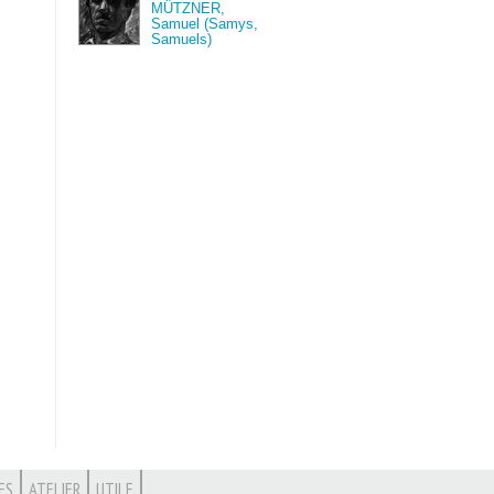
MÜTZNER,
Samuel (Samys,
Samuels)
ES
ATELIER
UTILE