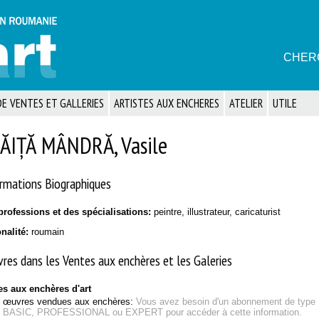
CHER
E VENTES ET GALLERIES
ARTISTES AUX ENCHERES
ATELIER
UTILE
ĂIȚĂ MÂNDRĂ, Vasile
rmations Biographiques
professions et des spécialisations:
peintre, illustrateur, caricaturist
onalité:
roumain
res dans les Ventes aux enchères et les Galeries
es aux enchères d'art
œuvres vendues aux enchères:
Vous avez besoin d'un abonnement de type
BASIC, PROFESSIONAL ou EXPERT pour accéder à cette information.