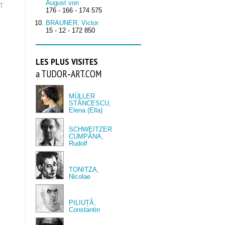
August von
RT
176 - 166 - 174 575
BRAUNER, Victor
15 - 12 - 172 850
LES PLUS VISITES
a TUDOR‑ART.COM
MÜLLER
STĂNCESCU,
Elena (Ella)
SCHWEITZER
CUMPĂNA,
Rudolf
TONITZA,
Nicolae
PILIUȚĂ,
Constantin