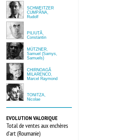
SCHWEITZER
CUMPĂNA,
Rudolf
PILIUȚĂ,
Constantin
MÜTZNER,
Samuel (Samys,
Samuels)
CHIRNOAGĂ
MILARENCO,
Marcel Raymond
TONITZA,
Nicolae
EVOLUTION VALORIQUE
Total de ventes aux enchères
d'art (Roumanie)