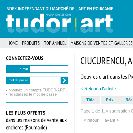
HOME
PRODUITS
TOP ANNUEL
MAISONS DE VENTES ET GALLERIES
CONNECTEZ‑VOUS
CIUCURENCU, A
e-mail
Oeuvres d'art dans les P
mot de passe
< Retour à l'artiste
• obtenez un compte TUDOR‑ART
• réinitialisez le mot de passe
Title
Prix
Réa
Page 1 de 1, visualisation 
LES PLUS OFFERTS
dans les maisons de vente aux
< retour
avant >
encheres (Roumanie)