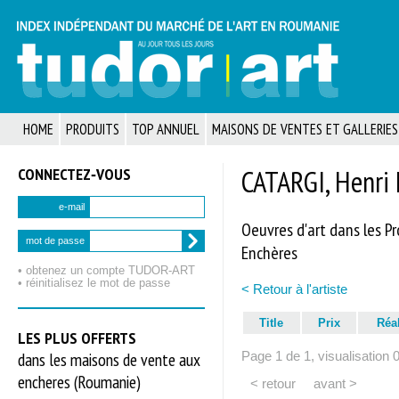
HOME
PRODUITS
TOP ANNUEL
MAISONS DE VENTES ET GALLERIES
CONNECTEZ‑VOUS
CATARGI, Henri 
e-mail
Oeuvres d'art dans les P
mot de passe
Enchères
• obtenez un compte TUDOR‑ART
• réinitialisez le mot de passe
< Retour à l'artiste
Title
Prix
Réa
LES PLUS OFFERTS
dans les maisons de vente aux
Page 1 de 1, visualisation 
encheres (Roumanie)
< retour
avant >