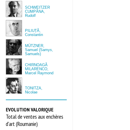
SCHWEITZER
CUMPĂNA,
Rudolf
PILIUȚĂ,
Constantin
MÜTZNER,
Samuel (Samys,
Samuels)
CHIRNOAGĂ
MILARENCO,
Marcel Raymond
TONITZA,
Nicolae
EVOLUTION VALORIQUE
Total de ventes aux enchères
d'art (Roumanie)