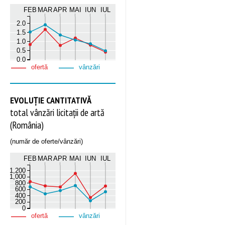
FEB
MAR
APR
MAI
IUN
IUL
2.0
1.5
1.0
0.5
0.0
ofertă
vânzări
EVOLUȚIE CANTITATIVĂ
total vânzări licitații de artă
(România)
(număr de oferte/vânzări)
FEB
MAR
APR
MAI
IUN
IUL
1,200
1,000
800
600
400
200
0
ofertă
vânzări