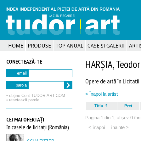
HOME
PRODUSE
TOP ANUAL
CASE ȘI GALERII
ARTIȘ
CONECTEAZĂ‑TE
HARȘIA, Teodor
email
Opere de artă în Licitații
parola
< Înapoi la artist
• obține Cont TUDOR‑ART.COM
• resetează parola
Titlu
Preț
Pagina 1 din 1, afișez 0 înre
CEI MAI OFERTAȚI
în casele de licitații (România)
< înapoi
înainte >