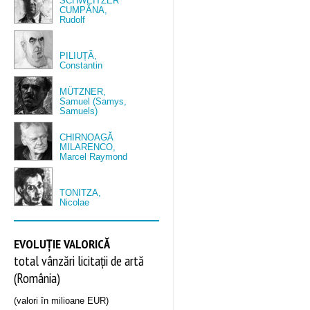
SCHWEITZER
CUMPĂNA,
Rudolf
PILIUȚĂ,
Constantin
MÜTZNER,
Samuel (Samys,
Samuels)
CHIRNOAGĂ
MILARENCO,
Marcel Raymond
TONITZA,
Nicolae
EVOLUȚIE VALORICĂ
total vânzări licitații de artă
(România)
(valori în milioane EUR)