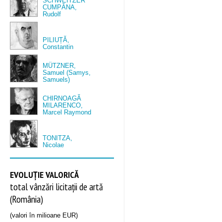
SCHWEITZER
CUMPĂNA,
Rudolf
PILIUȚĂ,
Constantin
MÜTZNER,
Samuel (Samys,
Samuels)
CHIRNOAGĂ
MILARENCO,
Marcel Raymond
TONITZA,
Nicolae
EVOLUȚIE VALORICĂ
total vânzări licitații de artă
(România)
(valori în milioane EUR)