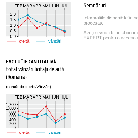
Semnături
FEB
MAR
APR
MAI
IUN
IUL
2.0
Informațiile disponibile în 
1.5
procesate.
1.0
0.5
Aveți nevoie de un abona
0.0
EXPERT pentru a accesa ac
ofertă
vânzări
EVOLUȚIE CANTITATIVĂ
total vânzări licitații de artă
(România)
(număr de oferte/vânzări)
FEB
MAR
APR
MAI
IUN
IUL
1,200
1,000
800
600
400
200
0
ofertă
vânzări