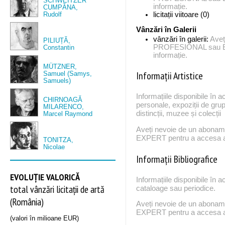
SCHWEITZER
informație.
CUMPĂNA,
Rudolf
licitații viitoare (0)
Vânzări în Galerii
vânzări în galerii:
Aveț
PILIUȚĂ,
PROFESIONAL sau EX
Constantin
informație.
MÜTZNER,
Informații Artistice
Samuel (Samys,
Samuels)
Informațiile disponibile în a
CHIRNOAGĂ
personale, expoziții de grup
MILARENCO,
distincții, muzee și colecții
Marcel Raymond
Aveți nevoie de un abona
EXPERT pentru a accesa ac
TONITZA,
Nicolae
Informații Bibliografice
EVOLUȚIE VALORICĂ
Informațiile disponibile în a
total vânzări licitații de artă
cataloage sau periodice.
(România)
Aveți nevoie de un abona
EXPERT pentru a accesa ac
(valori în milioane EUR)