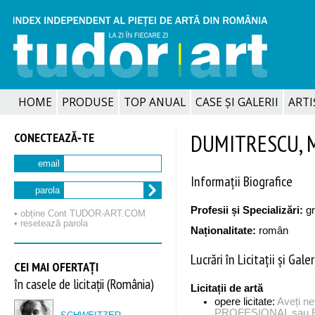
HOME
PRODUSE
TOP ANUAL
CASE ȘI GALERII
ARTIȘ
CONECTEAZĂ‑TE
DUMITRESCU, M
email
Informații Biografice
parola
Profesii și Specializări:
gr
• obține Cont TUDOR‑ART.COM
• resetează parola
Naționalitate:
român
Lucrări în Licitații și Galer
CEI MAI OFERTAȚI
în casele de licitații (România)
Licitații de artă
opere licitate:
Aveți n
PROFESIONAL sau EX