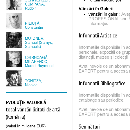
SCHWEITZER
CUMPĂNA,
Rudolf
Vânzări în Galerii
vânzări în galerii:
Aveț
PROFESIONAL sau EX
PILIUȚĂ,
informație.
Constantin
Informații Artistice
MÜTZNER,
Samuel (Samys,
Samuels)
Informațiile disponibile în a
personale, expoziții de grup
distincții, muzee și colecții
CHIRNOAGĂ
MILARENCO,
Marcel Raymond
Aveți nevoie de un abona
EXPERT pentru a accesa ac
TONITZA,
Informații Bibliografice
Nicolae
Informațiile disponibile în a
cataloage sau periodice.
EVOLUȚIE VALORICĂ
total vânzări licitații de artă
Aveți nevoie de un abona
EXPERT pentru a accesa ac
(România)
Semnături
(valori în milioane EUR)