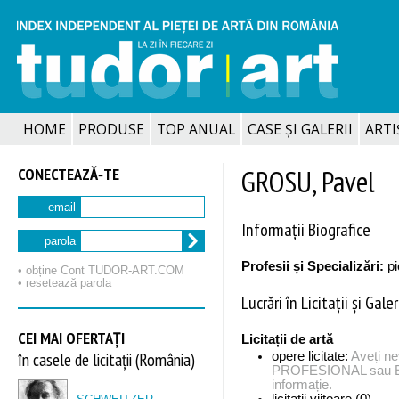
HOME
PRODUSE
TOP ANUAL
CASE ȘI GALERII
ARTIȘ
CONECTEAZĂ‑TE
GROSU, Pavel
email
Informații Biografice
parola
Profesii și Specializări:
pi
• obține Cont TUDOR‑ART.COM
• resetează parola
Lucrări în Licitații și Galer
CEI MAI OFERTAȚI
Licitații de artă
în casele de licitații (România)
opere licitate:
Aveți n
PROFESIONAL sau EX
informație.
licitații viitoare (0)