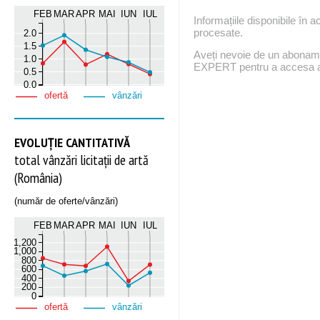
FEB
MAR
APR
MAI
IUN
IUL
Informațiile disponibile în 
procesate.
2.0
1.5
Aveți nevoie de un abona
1.0
EXPERT pentru a accesa ac
0.5
0.0
ofertă
vânzări
EVOLUȚIE CANTITATIVĂ
total vânzări licitații de artă
(România)
(număr de oferte/vânzări)
FEB
MAR
APR
MAI
IUN
IUL
1,200
1,000
800
600
400
200
0
ofertă
vânzări