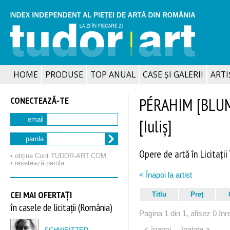
HOME
PRODUSE
TOP ANUAL
CASE ȘI GALERII
ARTIȘ
CONECTEAZĂ‑TE
PÉRAHIM [BLUM
[Iuliș]
email
parola
Opere de artă în Licitații
• obține Cont TUDOR‑ART.COM
• resetează parola
< Înapoi la artist
CEI MAI OFERTAȚI
Titlu
Preț
în casele de licitații (România)
Pagina 1 din 1, afișez 0 înre
< înapoi
înainte >