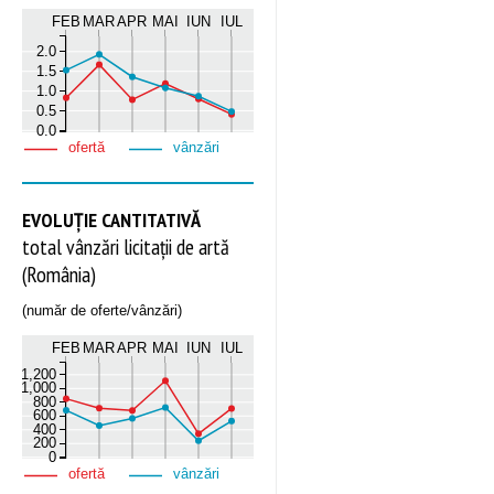
FEB
MAR
APR
MAI
IUN
IUL
2.0
1.5
1.0
0.5
0.0
ofertă
vânzări
EVOLUȚIE CANTITATIVĂ
total vânzări licitații de artă
(România)
(număr de oferte/vânzări)
FEB
MAR
APR
MAI
IUN
IUL
1,200
1,000
800
600
400
200
0
ofertă
vânzări