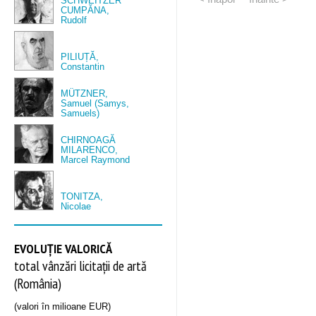
SCHWEITZER
CUMPĂNA,
Rudolf
PILIUȚĂ,
Constantin
MÜTZNER,
Samuel (Samys,
Samuels)
CHIRNOAGĂ
MILARENCO,
Marcel Raymond
TONITZA,
Nicolae
EVOLUȚIE VALORICĂ
total vânzări licitații de artă
(România)
(valori în milioane EUR)