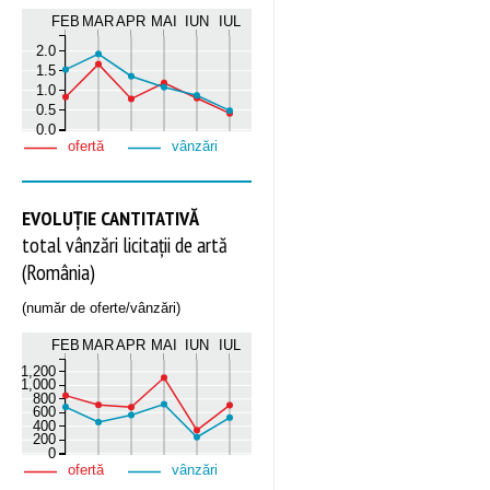
FEB
MAR
APR
MAI
IUN
IUL
2.0
1.5
1.0
0.5
0.0
ofertă
vânzări
EVOLUȚIE CANTITATIVĂ
total vânzări licitații de artă
(România)
(număr de oferte/vânzări)
FEB
MAR
APR
MAI
IUN
IUL
1,200
1,000
800
600
400
200
0
ofertă
vânzări