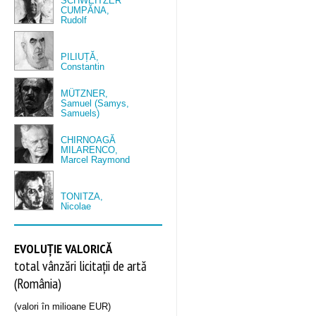
SCHWEITZER
CUMPĂNA,
Rudolf
PILIUȚĂ,
Constantin
MÜTZNER,
Samuel (Samys,
Samuels)
CHIRNOAGĂ
MILARENCO,
Marcel Raymond
TONITZA,
Nicolae
EVOLUȚIE VALORICĂ
total vânzări licitații de artă
(România)
(valori în milioane EUR)