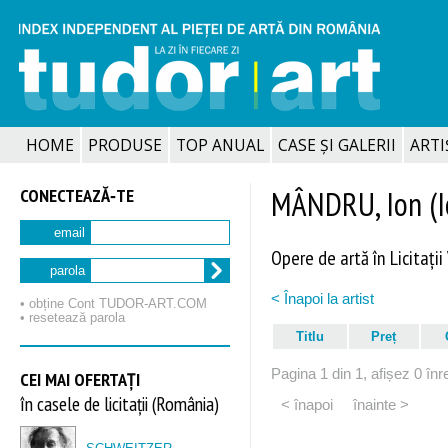
HOME
PRODUSE
TOP ANUAL
CASE ȘI GALERII
ARTIȘ
CONECTEAZĂ‑TE
MÂNDRU, Ion (I
email
Opere de artă în Licitații
parola
< Înapoi la artist
• obține Cont TUDOR‑ART.COM
• resetează parola
Titlu
Preț
Pagina 1 din 1, afișez 0 înre
CEI MAI OFERTAȚI
în casele de licitații (România)
< înapoi
înainte >