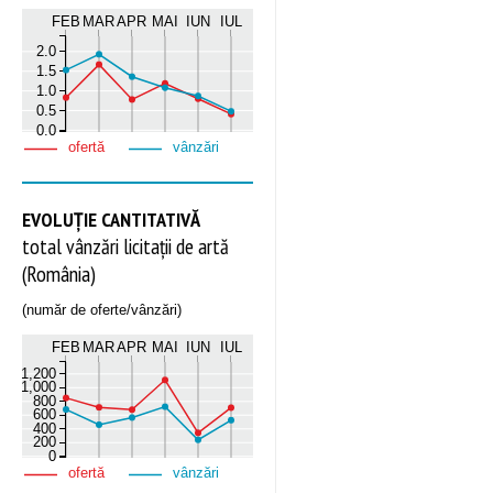
FEB
MAR
APR
MAI
IUN
IUL
2.0
1.5
1.0
0.5
0.0
ofertă
vânzări
EVOLUȚIE CANTITATIVĂ
total vânzări licitații de artă
(România)
(număr de oferte/vânzări)
FEB
MAR
APR
MAI
IUN
IUL
1,200
1,000
800
600
400
200
0
ofertă
vânzări