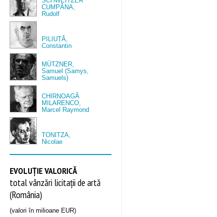
SCHWEITZER
CUMPĂNA,
Rudolf
PILIUȚĂ,
Constantin
MÜTZNER,
Samuel (Samys,
Samuels)
CHIRNOAGĂ
MILARENCO,
Marcel Raymond
TONITZA,
Nicolae
EVOLUȚIE VALORICĂ
total vânzări licitații de artă
(România)
(valori în milioane EUR)