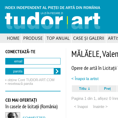
HOME
PRODUSE
TOP ANUAL
CASE ȘI GALERII
ARTIȘ
CONECTEAZĂ‑TE
MĂLĂELE, Valen
email
Opere de artă în Licitații
parola
< Înapoi la artist
• obține Cont TUDOR‑ART.COM
• resetează parola
Titlu
Preț
Pagina 1 din 1, afișez 0 înre
CEI MAI OFERTAȚI
în casele de licitații (România)
< înapoi
înainte >